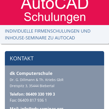
INDIVIDUELLE FIRMENSCHULUNGEN UND
INHOUSE-SEMINARE ZU AUTOCAD
KONTAKT
dk Computerschule
Dr. G. Dillmann & Th. Kriebs GbR
Dreispitz 3, 35444 Biebertal
Telefon: 06409 330 199 3
Fax: 06409 817 936 1
Mail: info@edv-seminar.org