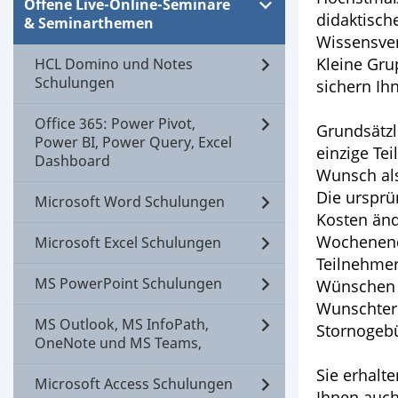
Offene Live-Online-Seminare
didaktisch
& Seminarthemen
Wissensver
Kleine Gru
HCL Domino und Notes
Schulungen
sichern Ih
Office 365: Power Pivot,
Grundsätzl
Power BI, Power Query, Excel
einzige Te
Dashboard
Wunsch al
Die ursprü
Microsoft Word Schulungen
Kosten änd
Wochenend
Microsoft Excel Schulungen
Teilnehmer
MS PowerPoint Schulungen
Wünschen S
Wunschterm
MS Outlook, MS InfoPath,
Stornogeb
OneNote und MS Teams,
Sie erhalt
Microsoft Access Schulungen
Ihnen auc