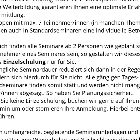
e Weiterbildung garantieren Ihnen eine optimale Erf
mittlung.
ppen mit max. 7 Teilnehmer/innen (in manchen Theme
nen auch in Standardseminaren eine individuelle Bet
ich finden alle Seminare ab 2 Personen wie geplant sta
ilnehmer eines Seminares sein, so gestalten wir diese
s
Einzelschulung
nur für Sie.
ngliche Seminardauer reduziert sich dann in der Rege
ern sich hierdurch für Sie nicht. Alle gängigen Tages
seminare finden somit statt und werden nicht mang
/innen abgesagt. So haben Sie Planungssicherheit.
ie keine Einzelschulung, buchen wir gerne auf Ihren
in um oder stornieren Ihre Anmeldung. Hierbei ent
ühren.
en umfangreiche, begleitende Seminarunterlagen und
h später zum Wiederholen und Nachschlagen dienen 