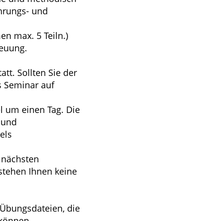
ahrungs- und
n max. 5 Teiln.)
reuung.
tt. Sollten Sie der
s Seminar auf
l um einen Tag. Die
- und
els
 nächsten
stehen Ihnen keine
 Übungsdateien, die
können.