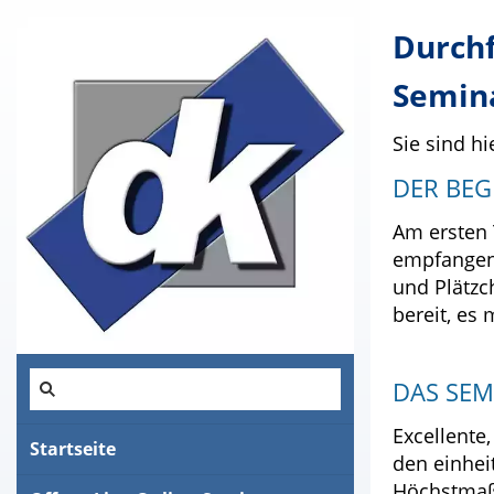
Durchf
Semin
Sie sind hi
DER BEG
Am ersten 
empfangen 
und Plätzc
bereit, es
DAS SEM
Excellente
Startseite
den einhei
Höchstmaß 