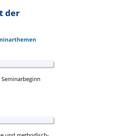
t der
eminarthemen
or Seminarbeginn
he und methodisch-