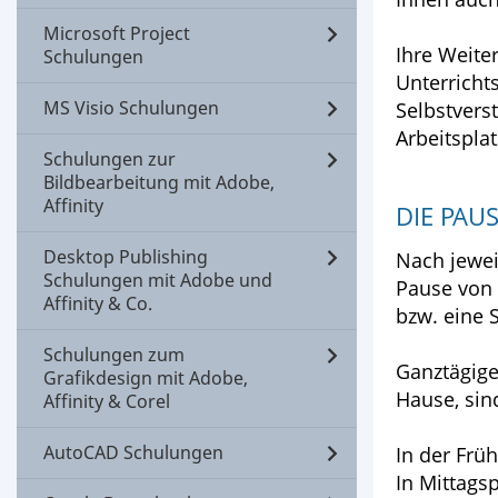
Microsoft Project
Ihre Weite
Schulungen
Unterricht
MS Visio Schulungen
Selbstvers
Arbeitspla
Schulungen zur
Bildbearbeitung mit Adobe,
Affinity
DIE PAU
Desktop Publishing
Nach jewei
Schulungen mit Adobe und
Pause von 
Affinity & Co.
bzw. eine 
Schulungen zum
Ganztägige
Grafikdesign mit Adobe,
Hause, sin
Affinity & Corel
AutoCAD Schulungen
In der Frü
In Mittags